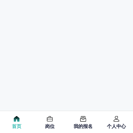
首页
岗位
我的报名
个人中心