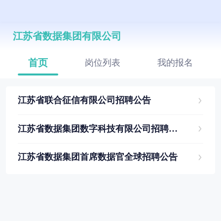
江苏省数据集团有限公司
江苏省数据集团有限公司
首页
岗位列表
我的报名
江苏省联合征信有限公司招聘公告
江苏省数据集团数字科技有限公司招聘公告
江苏省数据集团首席数据官全球招聘公告